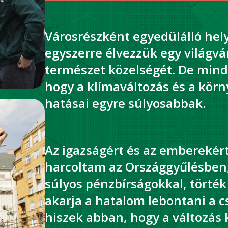
Városrészként egyedülálló hel
egyszerre élvezzük egy világvá
természet közelségét. De min
hogy a klímaváltozás és a kör
hatásai egyre súlyosabbak.
Az igazságért és az emberekért
harcoltam az Országgyűlésben
súlyos pénzbírságokkal, törték 
akarja a hatalom lebontani a c
hiszek abban, hogy a változás