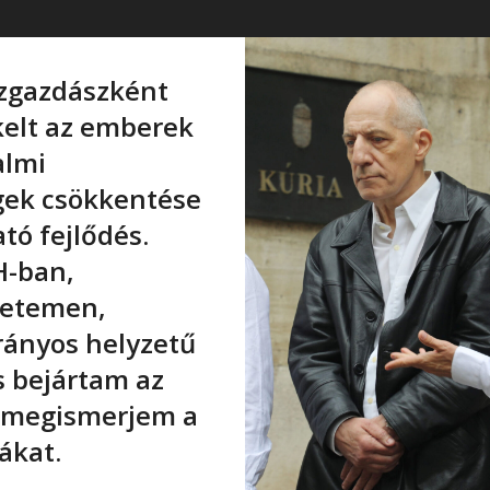
özgazdászként
kelt az emberek
almi
gek csökkentése
tó fejlődés.
H-ban,
yetemen,
rányos helyzetű
s bejártam az
y megismerjem a
ákat.