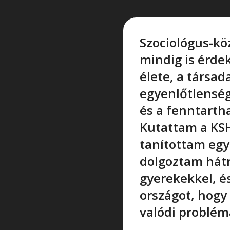
Szociológus-k
mindig is érde
élete, a társad
egyenlőtlensé
és a fenntartha
Kutattam a KS
tanítottam eg
dolgoztam hát
gyerekekkel, é
országot, hog
valódi problém