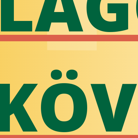
ILÁ
 KÖV