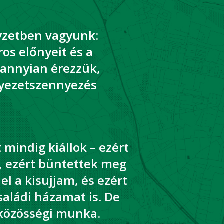
yzetben vagyunk:
ros előnyeit és a
dannyian érezzük,
nyezetszennyezés
 mindig kiállok – ezért
, ezért büntettek meg
el a kisujjam, és ezért
saládi házamat is. De
 közösségi munka.