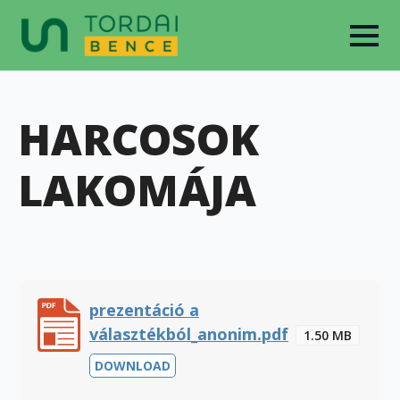
HARCOSOK
LAKOMÁJA
prezentáció a
választékból_anonim.pdf
1.50 MB
DOWNLOAD