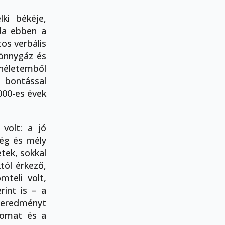
ki békéje,
oda ebben a
os verbális
könnygáz és
néletemből
i bontással
000-es évek
volt: a jó
ség és mély
tek, sokkal
tól érkező,
teli volt,
rint is – a
i eredményt
atomat és a