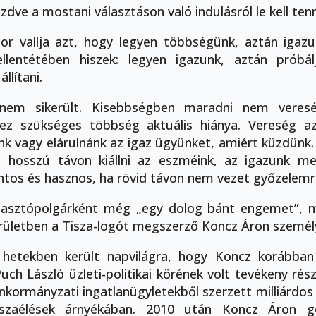
zdve a mostani választáson való indulásról le kell te
or vallja azt, hogy legyen többségünk, aztán igazu
llentétében hiszek: legyen igazunk, aztán próbál
llítani.
em sikerült. Kisebbségben maradni nem veres
ez szükséges többség aktuális hiánya. Vereség az
énk vagy elárulnánk az igaz ügyünket, amiért küzdünk. 
 hosszú távon kiállni az eszméink, az igazunk me
ontos és hasznos, ha rövid távon nem vezet győzelemr
álasztópolgárként még „egy dolog bánt engemet”, 
rületben a Tisza-logót megszerző Koncz Áron személ
 hetekben került napvilágra, hogy Koncz korábba
Puch László üzleti-politikai körének volt tevékeny rés
önkormányzati ingatlanügyletekből szerzett milliárdos
sszaélések árnyékában. 2010 után Koncz Áron g