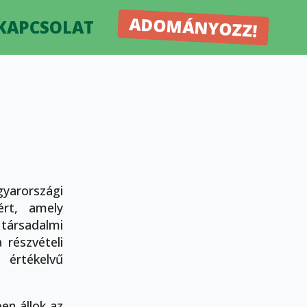
ADOMÁNYOZZ!
KAPCSOLAT
yarországi
ért, amely
ársadalmi
részvételi
 értékelvű
en állok az