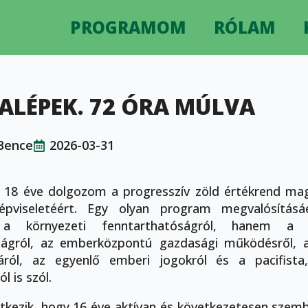
PROGRAMOM
RÓLAM
ZALÉPEK. 72 ÓRA MÚLVA
Bence
2026-03-31
 18 éve dolgozom a progresszív zöld értékrend mag
 képviseletéért. Egy olyan program megvalósításá
a környezeti fenntarthatóságról, hanem a t
ságról, az emberközpontú gazdasági működésről, a 
áról, az egyenlő emberi jogokról és a pacifista,
ól is szól.
tkezik, hogy 16 éve aktívan és következetesen szemb