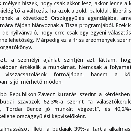
s mélyen hiszek, hogy csak akkor lesz, akkor lenne a k
 kielégítő a változás, ha azok a zöld, baloldali, liberáli
lnének a következő Országgyűlés agendájába, am
mára fájóan hiányoznak a Tisza programjából. Ezek k
– de nyilvánvaló, hogy erre csak egy egyéni választá
ne lehetőség. Márpedig ez a friss eredmények szer
 forgatókönyv.
zt: a személyi ajánlat szintjén azt láttam, ho
valóban értékelik a munkámat. Nemcsak a folyamat
s visszacsatolások formájában, hanem a köz
an is jól mérhető módon.
ebb Republikon-Závecz kutatás szerint a kérdésbe
 budai szavazók 62,3%-a szerint “a választókerüle
je, Tordai Bence jó munkát végzett”, és 40,2%-
kellene országgyűlési képviselőként.
almasságot illeti, a budaiak 39%-a tartja alkalma