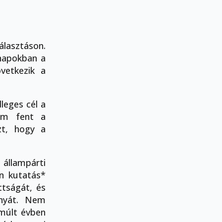
álasztáson.
napokban a
vetkezik a
leges cél a
tom fent a
zt, hogy a
állampárti
on kutatás*
tságát, és
ányát. Nem
múlt évben