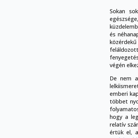
Sokan sok
egészsége,
küzdelembe
és néhanap
közérdekű
feláldozot
fenyegetés
végén elkez
De nem ak
lelkiismer
emberi kap
többet nyo
folyamato
hogy a leg
relatív sz
értük el, 