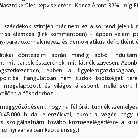
álasztókerület képviseletére, Koncz Áront 32%, míg Fü
i szándékok szintjén már nem ez a sorrend jelenik 
friss elemzés (link kommentben) – éppen velem pé
ny-paradoxonnak nevez, és demokratikus deficitként é
litikai döntéseim során mindig abból indulta
nt mit tartok ésszerűnek, mit látnék szívesen. Azon
ságszerkezetben, ebben a figyelemgazdaságba
 politikai hangulatban nem tudok többséget ter
l megalapozott és világos álláspont mellé sem,
 kellően a fősodorhoz.
meggyőződésem, hogy ha fél órát tudnék személyes
-45.000 budai ellenzékivel, akkor a végén nagy 
és szolgálhatnám tovább közmegelégedésre a kitű
 ez nyilvánvalóan képtelenség.)