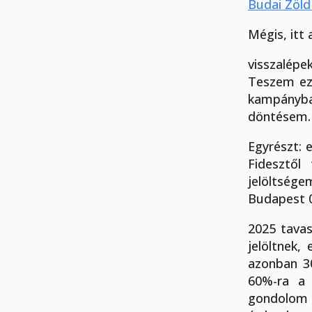
Budai Zöld
Mégis, itt 
visszalépe
Teszem ez
kampányba
döntésem.
Egyrészt: 
Fidesztől
jelöltség
Budapest 0
2025 tava
jelöltnek,
azonban 3
60%-ra a 
gondolom 