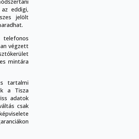
módszertani
az eddigi,
szes jelölt
maradhat.
telefonos
ban végzett
sztókerület
jes mintára
s tartalmi
ak a Tisza
riss adatok
váltás csak
épviselete
garanciákon