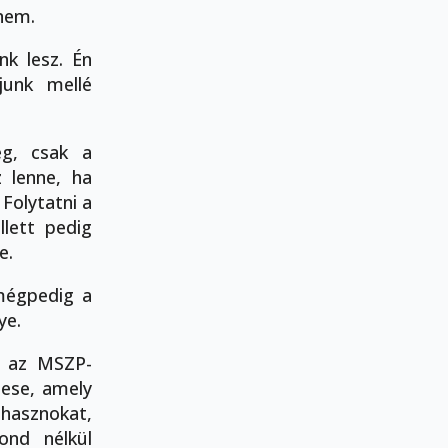
nnem.
nk lesz. Én
junk mellé
ég, csak a
 lenne, ha
Folytatni a
llett pedig
e.
mégpedig a
ye.
n az MSZP-
zese, amely
 hasznokat,
ond nélkül