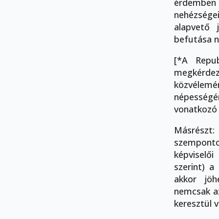
érdemben n
nehézsége
alapvető j
befutása n
[*A Repu
megkérdezé
közvélemén
népességér
vonatkozó 
Másrészt:
szemponto
képviselői
szerint) a
akkor jöh
nemcsak az
keresztül 