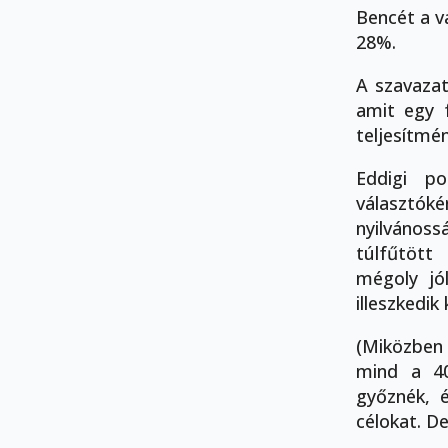
Bencét a v
28%.
A szavazat
amit egy 
teljesítmé
Eddigi po
választóké
nyilvános
túlfűtött
mégoly jó
illeszkedik
(Miközben 
mind a 40
győznék, 
célokat. De