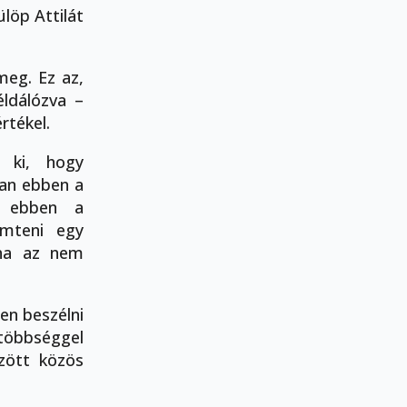
löp Attilát
meg. Ez az,
ldálózva –
rtékel.
m ki, hogy
ban ebben a
n, ebben a
emteni egy
 ha az nem
en beszélni
többséggel
zött közös