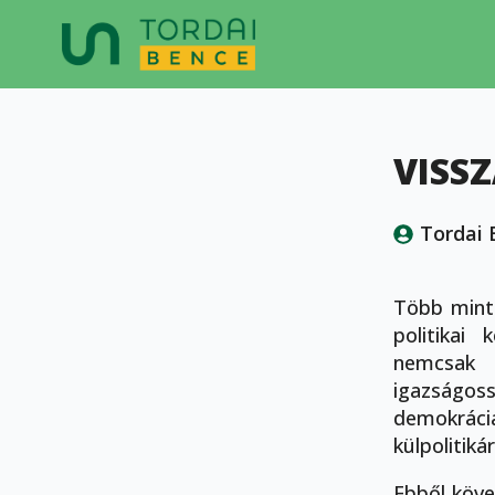
VISS
Tordai 
Több mint
politikai
nemcsak 
igazságos
demokráci
külpolitikár
Ebből köve