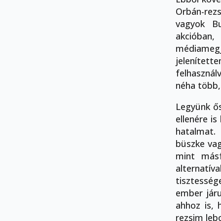
Orbán-rez
vagyok Bu
akcióban
médiameg
jelenített
felhasznál
néha több,
Legyünk ős
ellenére is
hatalmat.
büszke vag
mint másf
alternatíva
tisztesség
ember jár
ahhoz is, 
rezsim leb