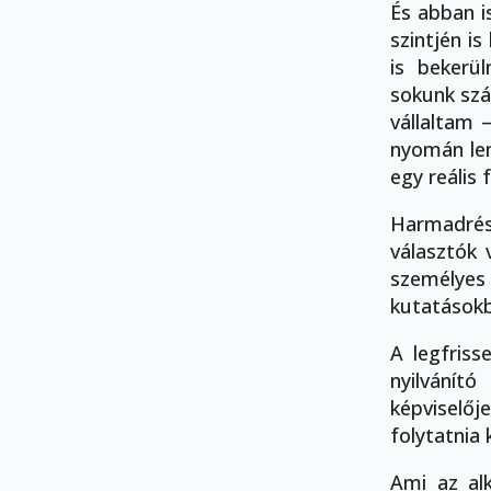
És abban i
szintjén is
is bekerü
sokunk szá
vállaltam 
nyomán len
egy reális
Harmadrés
választók 
személye
kutatásokb
A legfriss
nyilvánító
képviselő
folytatnia 
Ami az alk