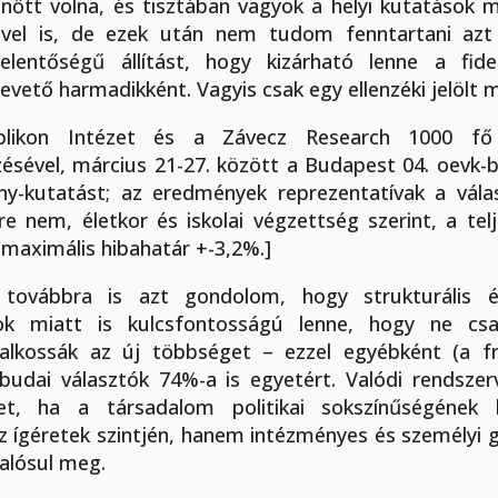
őtt volna, és tisztában vagyok a helyi kutatások 
ivel is, de ezek után nem tudom fenntartani azt 
elentőségű állítást, hogy kizárható lenne a fide
evető harmadikként. Vagyis csak egy ellenzéki jelölt 
blikon Intézet és a Závecz Research 1000 fő 
sével, március 21-27. között a Budapest 04. oevk-
y-kutatást; az eredmények reprezentatívak a vála
e nem, életkor és iskolai végzettség szerint, a tel
maximális hibahatár +-3,2%.]
 továbbra is azt gondolom, hogy strukturális é
k miatt is kulcsfontosságú lenne, hogy ne cs
 alkossák az új többséget – ezzel egyébként (a f
 budai választók 74%-a is egyetért. Valódi rendszer
et, ha a társadalom politikai sokszínűségének k
 ígéretek szintjén, hanem intézményes és személyi 
valósul meg.