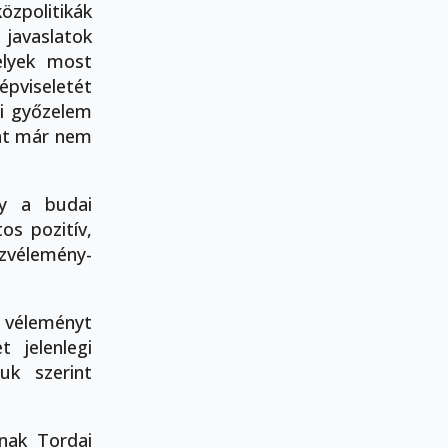
özpolitikák
s javaslatok
elyek most
épviseletét
si győzelem
int már nem
gy a budai
os pozitív,
vélemény-
n véleményt
t jelenlegi
uk szerint
snak Tordai