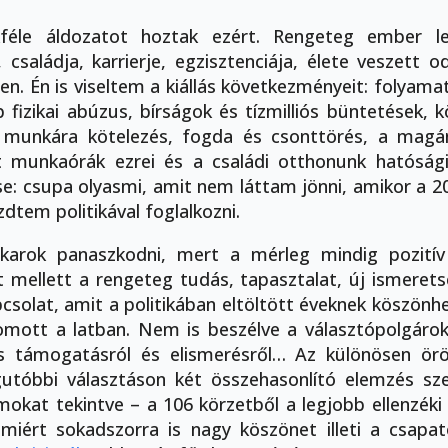
féle áldozatot hoztak ezért. Rengeteg ember lel
 családja, karrierje, egzisztenciája, élete veszett 
n. Én is viseltem a kiállás következményeit: folyamat
 fizikai abúzus, bírságok és tízmilliós büntetések, 
 munkára kötelezés, fogda és csonttörés, a magá
t munkaórák ezrei és a családi otthonunk hatóság
e: csupa olyasmi, amit nem láttam jönni, amikor a 2
dtem politikával foglalkozni.
arok panaszkodni, mert a mérleg mindig pozitív 
et mellett a rengeteg tudás, tapasztalat, új ismeret
csolat, amit a politikában eltöltött éveknek köszönhe
mott a latban. Nem is beszélve a választópolgárok
s támogatásról és elismerésről… Az különösen öröm
utóbbi választáson két összehasonlító elemzés sze
ámokat tekintve – a 106 körzetből a legjobb ellenzék
amiért sokadszorra is nagy köszönet illeti a csap