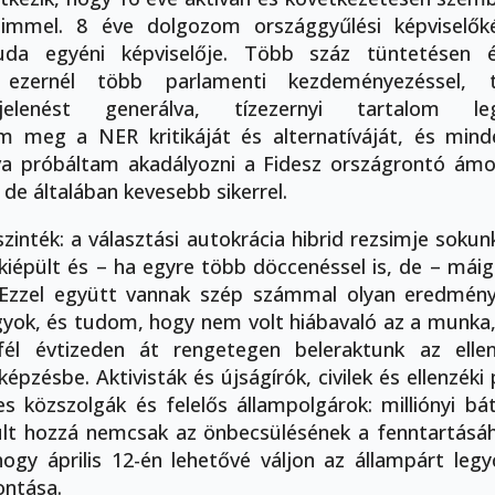
simmel. 8 éve dolgozom országgyűlési képviselők
da egyéni képviselője. Több száz tüntetésen és
, ezernél több parlamenti kezdeményezéssel, 
jelenést generálva, tízezernyi tartalom legy
em meg a NER kritikáját és alternatíváját, és min
va próbáltam akadályozni a Fidesz országrontó ám
 de általában kevesebb sikerrel.
zinték: a választási autokrácia hibrid rezsimje soku
 kiépült és – ha egyre több döccenéssel is, de – máig
 Ezzel együtt vannak szép számmal olyan eredmény
yok, és tudom, hogy nem volt hiábavaló az a munka
él évtizeden át rengetegen beleraktunk az ellen
képzésbe. Aktivisták és újságírók, civilek és ellenzéki 
es közszolgák és felelős állampolgárok: milliónyi b
ult hozzá nemcsak az önbecsülésének a fenntartásá
hogy április 12-én lehetővé váljon az állampárt leg
ontása.