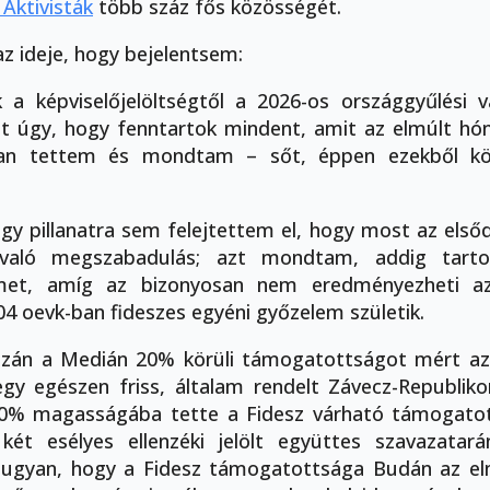
 Aktivisták
több száz fős közösségét.
az ideje, hogy bejelentsem:
k a képviselőjelöltségtől a 2026-os országgyűlési v
t úgy, hogy fenntartok mindent, amit az elmúlt hó
n tettem és mondtam – sőt, éppen ezekből kö
egy pillanatra sem felejtettem el, hogy most az elsőd
 való megszabadulás; azt mondtam, addig tar
emet, amíg az bizonyosan nem eredményezheti a
4 oevk-ban fideszes egyéni győzelem születik.
szán a Medián 20% körüli támogatottságot mért az 
 egy egészen friss, általam rendelt Závecz-Republik
0% magasságába tette a Fidesz várható támogatot
két esélyes ellenzéki jelölt együttes szavazatar
ugyan, hogy a Fidesz támogatottsága Budán az el