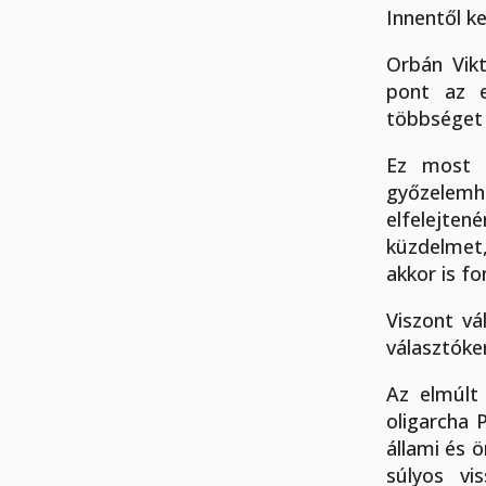
Innentől ke
Orbán Vikt
pont az e
többséget á
Ez most n
győzelemh
elfelejten
küzdelmet,
akkor is f
Viszont v
választóke
Az elmúlt
oligarcha 
állami és 
súlyos vi