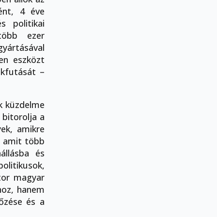
ént, 4 éve
 politikai
több ezer
ártásával
den eszközt
okfutását –
nk küzdelme
 bitorolja a
ek, amikre
, amit több
állásba és
politikusok,
átor magyar
hoz, hanem
yőzése és a