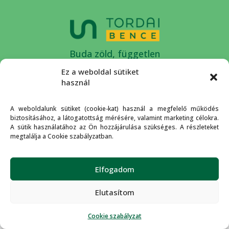
Buda zöld, független
országgyűlési képviselője.
Ez a weboldal sütiket
használ
A weboldalunk sütiket (cookie-kat) használ a megfelelő működés
biztosításához, a látogatottság mérésére, valamint marketing célokra.
Rólam
Kapcsolat
Adatkezelési
Cookie
A sütik használatához az Ön hozzájárulása szükséges. A részleteket
tájékoztató
szabályzat
megtalálja a Cookie szabályzatban.
© 2026 Tordai Bence
Elfogadom
Elutasítom
Cookie szabályzat