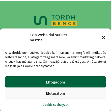
Buda zöld, független
Ez a weboldal sütiket
országgyűlési képviselője.
használ
A weboldalunk sütiket (cookie-kat) használ a megfelelő működés
biztosításához, a látogatottság mérésére, valamint marketing célokra.
A sütik használatához az Ön hozzájárulása szükséges. A részleteket
megtalálja a Cookie szabályzatban.
Rólam
Kapcsolat
Adatkezelési
Cookie
tájékoztató
szabályzat
© 2026 Tordai Bence
Elfogadom
Elutasítom
Cookie szabályzat